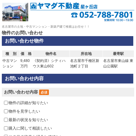
名古屋市の土地・中古マンション・新築戸建て検索はお任せ！！
物件のお問い合わせ
お問い合わせ物件
種 別
価 格
物件名
所在地
最寄駅
中古マン
9,480
《契約済》シティハ
名古屋市千種区新
名古屋市東山線 東
ション
万円
ウス東山602
池町２丁目
山公園駅
お問い合わせ内容
お問い合わせ内容
必須
物件の詳細が知りたい
物件を見学したい
最新の状況を知りたい
購入に関して相談したい