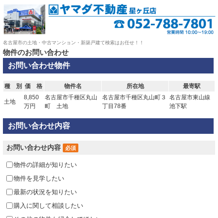
名古屋市の土地・中古マンション・新築戸建て検索はお任せ！！
物件のお問い合わせ
お問い合わせ物件
種 別
価 格
物件名
所在地
最寄駅
8,850
名古屋市千種区丸山
名古屋市千種区丸山町３
名古屋市東山線
土地
万円
町 土地
丁目78番
池下駅
お問い合わせ内容
お問い合わせ内容
必須
物件の詳細が知りたい
物件を見学したい
最新の状況を知りたい
購入に関して相談したい